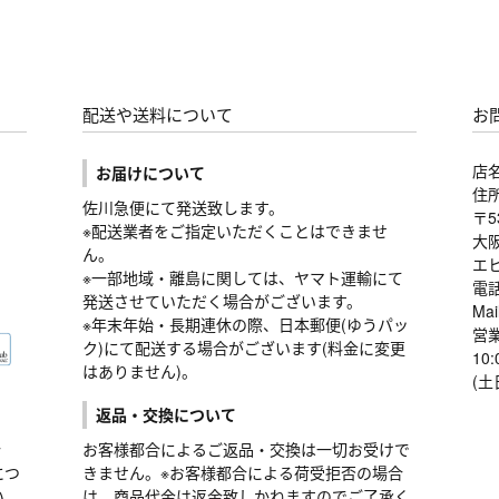
配送や送料について
お
店
お届けについて
住
佐川急便にて発送致します。
〒5
※配送業者をご指定いただくことはできませ
大阪
ん。
エ
※一部地域・離島に関しては、ヤマト運輸にて
電話
発送させていただく場合がございます。
Mai
※年末年始・長期連休の際、日本郵便(ゆうパッ
営
ク)にて配送する場合がございます(料金に変更
10:
はありません)。
(土
返品・交換について
合
お客様都合によるご返品・交換は一切お受けで
につ
きません。※お客様都合による荷受拒否の場合
い。
は、商品代金は返金致しかねますのでご了承く