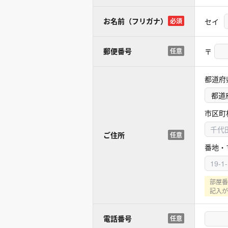
お名前（フリガナ）
セイ
必須
郵便番号
〒
任意
都道府
市区町
ご住所
任意
番地・
部屋番
記入が
電話番号
任意